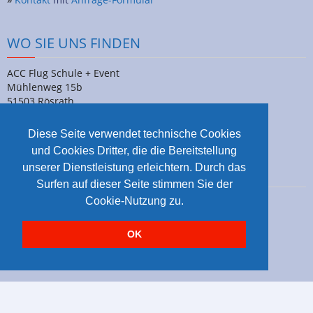
WO SIE UNS FINDEN
ACC Flug Schule + Event
Mühlenweg 15b
51503 Rösrath
Deutschland
Tel. 02205919476
Diese Seite verwendet technische Cookies
und Cookies Dritter, die die Bereitstellung
unserer Dienstleistung erleichtern. Durch das
UNSERE FACEBOOK FANS
Surfen auf dieser Seite stimmen Sie der
Cookie-Nutzung zu.
OK