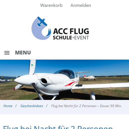
Warenkorb
Anmelden
MENU
HIGHLIGHTS
TOUREN
RUNDFLÜGE
ERLEBNISFLÜGE
Home
Geschenkideen
Flug bei Nacht für 2 Personen – Dauer 90 Min.
GESCHENKIDEEN
Flug bei Nacht für 2 Personen –